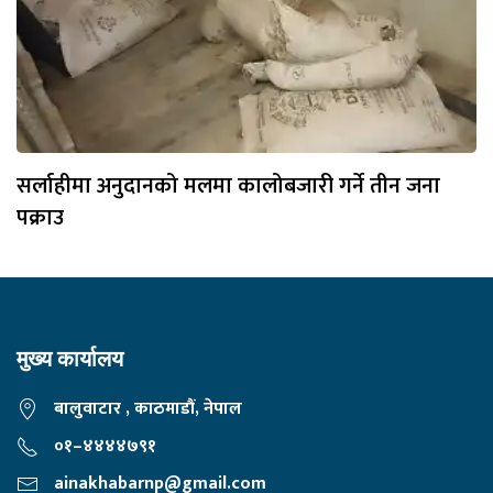
सर्लाहीमा अनुदानको मलमा कालोबजारी गर्ने तीन जना
पक्राउ
मुख्य कार्यालय
बालुवाटार , काठमाडौं, नेपाल
०१–४४४४७९१
ainakhabarnp@gmail.com