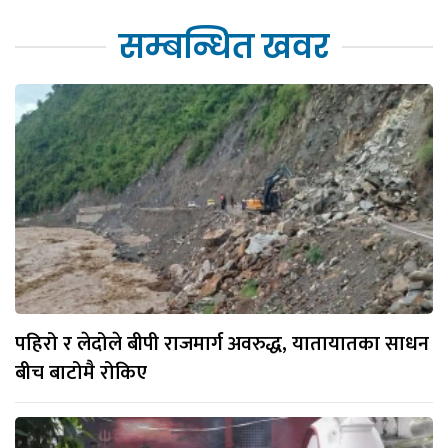
सम्बन्धित खवर
पहिरो र लेदोले बीपी राजमार्ग अवरुद्ध, यातायातका साधन
बीच बाटोमै रोकिए