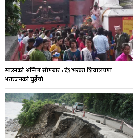
साउनको अन्तिम सोमबार : देशभरका शिवालयमा
भक्तजनको घुइँचो