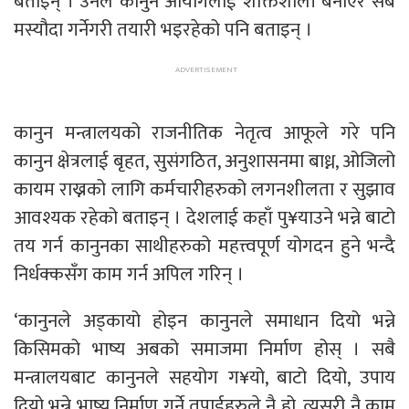
बताइन् । उनले कानुन आयोगलाई शक्तिशाली बनाएर सबै
मस्यौदा गर्नेगरी तयारी भइरहेको पनि बताइन् ।
कानुन मन्त्रालयको राजनीतिक नेतृत्व आफूले गरे पनि
कानुन क्षेत्रलाई बृहत, सुसंगठित, अनुशासनमा बाध्न, ओजिलो
कायम राख्नको लागि कर्मचारीहरुको लगनशीलता र सुझाव
आवश्यक रहेको बताइन् । देशलाई कहाँ पु¥याउने भन्ने बाटो
तय गर्न कानुनका साथीहरुको महत्त्वपूर्ण योगदन हुने भन्दै
निर्धक्कसँग काम गर्न अपिल गरिन् ।
‘कानुनले अड्कायो होइन कानुनले समाधान दियो भन्ने
किसिमको भाष्य अबको समाजमा निर्माण होस् । सबै
मन्त्रालयबाट कानुनले सहयोग ग¥यो, बाटो दियो, उपाय
दियो भन्ने भाष्य निर्माण गर्ने तपाईहरुले नै हो, त्यसरी नै काम