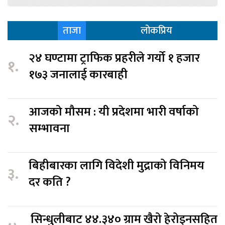
ताजा
लोकप्रिय
२४ घण्टामा ट्राफिक प्रहरीले गर्यो १ हजार
१.
१७३ जनालाई कारबाही
आजको मौसम : यी प्रदेशमा भारी वर्षाको
२.
सम्भावना
बिहीबारका लागि विदेशी मुद्राको विनिमय
३.
दर कति ?
सिन्धुलीबाट ४४.३४० ग्राम खैरो हेरोइनसहित