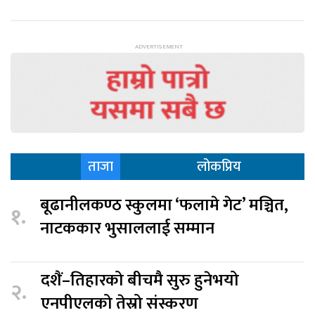
ताजा
लोकप्रिय
बूढानीलकण्ठ स्कुलमा ‘फलामे गेट’ मञ्चित,
१.
नाटककार भुसाललाई सम्मान
दशैं–तिहारको बीचमै सुरु हुनेभयो
२.
एनपीएलको तेस्रो संस्करण