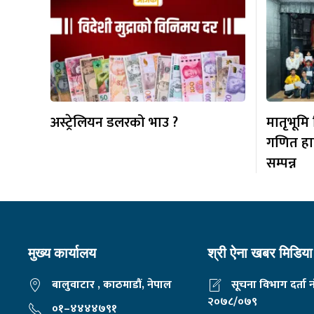
अस्ट्रेलियन डलरको भाउ ?
मातृभूमि
गणित हा
सम्पन्न
मुख्य कार्यालय
श्री ऐना खबर मिडिया 
बालुवाटार , काठमाडौं, नेपाल
सूचना विभाग दर्ता 
२०७८/०७९
०१–४४४४७९१