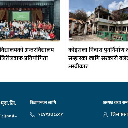
 विद्यालयको अन्तरविद्यालय
कोइराला निवास पुनर्निर्माण 
जिरीजवाफ प्रतियोगिता
सम्हारका लागि सरकारी बजे
अस्वीकार
विज्ञापनका लागि
अध्यक्ष तथा सम
प्रा.लि.
९८४१३७८८०१
लिलाप्रसा
नं.: ३००४–