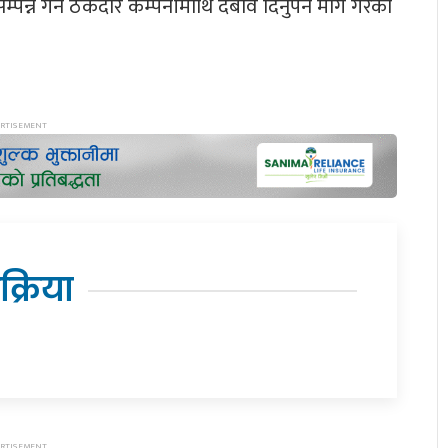
पन्न गर्न ठेकेदार कम्पनीमाथि दबाव दिनुपर्ने माग गरेका
िक्रिया