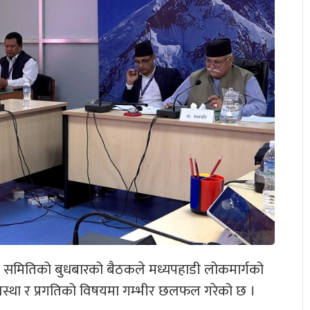
कास समितिको बुधबारको बैठकले मध्यपहाडी लोकमार्गको
वस्था र प्रगतिको विषयमा गम्भीर छलफल गरेको छ ।