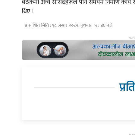
बैठकमा अन्य सांसदहरूले पनि समयमै निर्माण कार्य सम्
थिए ।
प्रकाशित मिति : १८ असार २०८२, बुधबार ५ : ४६ बजे
प्रत