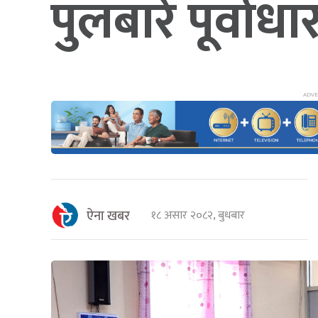
पुलबारे पूर्
ऐना खबर
१८ असार २०८२, बुधबार