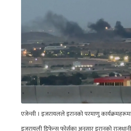
एजेन्सी । इजरायलले इरानको परमाणु कार्यक्रमहरूम
इजरायली डिफेन्स फोर्सका अनुसार इरानको राजधानी