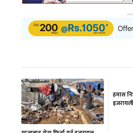
हमास निःश
इजरायली फि
गाजाबाट सेना फिर्ता गर्न इजरायल