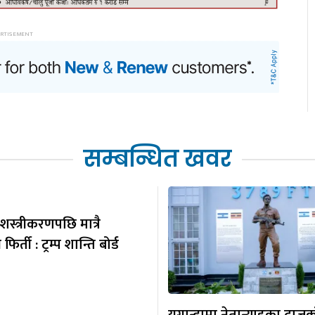
सम्बन्धित खवर
स्त्रीकरणपछि मात्रै
र्ती : ट्रम्प शान्ति बोर्ड
युगान्डामा नेतान्याहुका दाजु