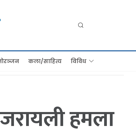
ोरञ्जन
कला/साहित्य
विविध
 इजरायली हमला