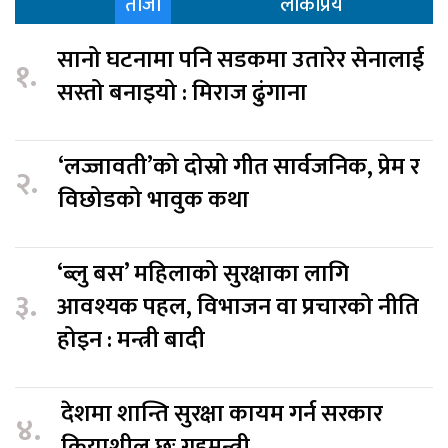
ताजा
लोकप्रिय
सानो घटनामा पनि सडकमा उतारेर सेनालाई
१.
सस्तो बनाइयो : मिराज ढुंगाना
‘लज्जावती’को दोस्रो गीत सार्वजनिक, प्रेम र
२.
विछोडको भावुक कथा
‘ब्लु बस’ महिलाको सुरक्षाका लागि
३.
आवश्यक पहल, विभाजन वा प्रचारको नीति
होइन : मन्त्री बादी
देशमा शान्ति सुरक्षा कायम गर्न सरकार
४.
क्रियाशील छः गृहमन्त्री