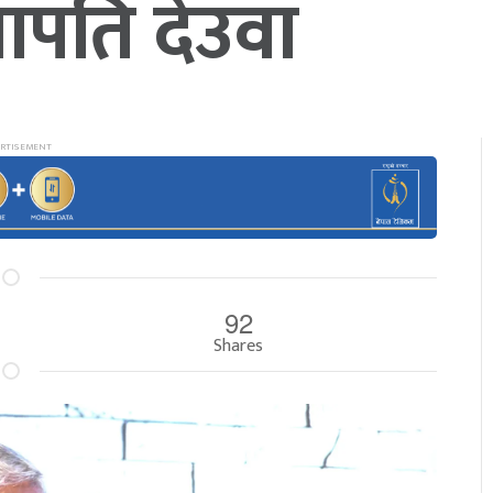
भापति देउवा
92
Shares