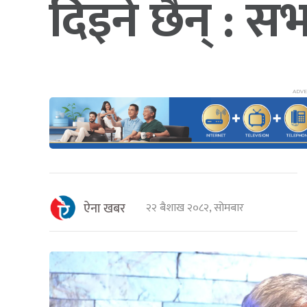
दिइने छैन् : स
ऐना खबर
२२ बैशाख २०८२, सोमबार