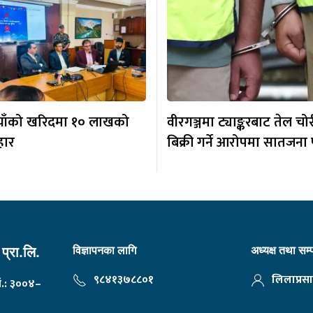
ैयाँको खरिदमा १० लाखको
वीरगञ्जमा ट्याङ्करबाट तेल चो
हार
बिक्री गर्ने आरोपमा सातजना 
विज्ञापनका लागि
अध्यक्ष तथा सम
प्रा.लि.
९८४१३७८८०१
लिलाप्रसा
नं.: ३००४–