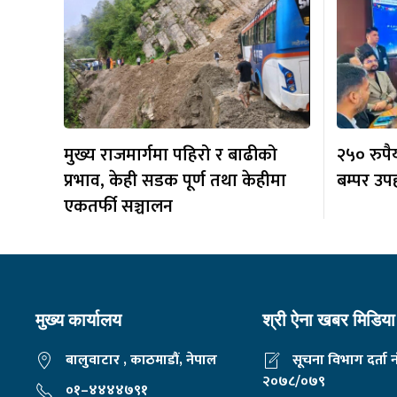
मुख्य राजमार्गमा पहिरो र बाढीको
२५० रुप
प्रभाव, केही सडक पूर्ण तथा केहीमा
बम्पर उप
एकतर्फी सञ्चालन
मुख्य कार्यालय
श्री ऐना खबर मिडिया 
बालुवाटार , काठमाडौं, नेपाल
सूचना विभाग दर्ता 
२०७८/०७९
०१–४४४४७९१