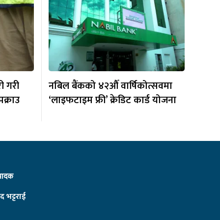
री गरी
नबिल बैंकको ४२औँ वार्षिकोत्सवमा
पक्राउ
‘लाइफटाइम फ्री’ क्रेडिट कार्ड योजना
्पादक
द भट्टराई