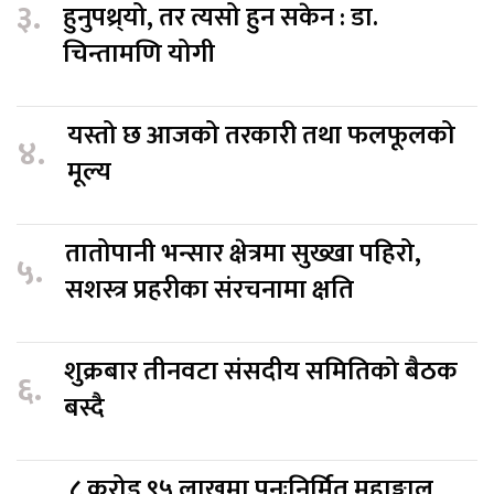
३.
हुनुपथ्र्यो, तर त्यसो हुन सकेन : डा.
चिन्तामणि योगी
यस्तो छ आजको तरकारी तथा फलफूलको
४.
मूल्य
तातोपानी भन्सार क्षेत्रमा सुख्खा पहिरो,
५.
सशस्त्र प्रहरीका संरचनामा क्षति
शुक्रबार तीनवटा संसदीय समितिको बैठक
६.
बस्दै
८ करोड ९५ लाखमा पुनःनिर्मित महाङ्काल